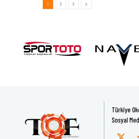
1
2
3
Türkiye Ok
Sosyal Med