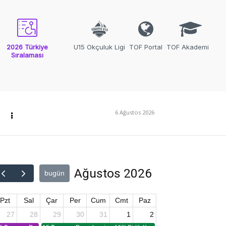
2026 Türkiye
U15 Okçuluk Ligi
TOF Portal
TOF Akademi
Sıralaması
6 Ağustos 2026
Ağustos 2026
bugün
Pzt
Sal
Çar
Per
Cum
Cmt
Paz
27
28
29
30
31
1
2