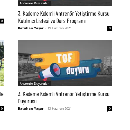
Antrenör Duyuruları
3. Kademe Kıdemli Antrenör Yetiştirme Kursu
Katılımcı Listesi ve Ders Programı
0
Batuhan Yaşar
-
19 Haziran 2021
0
Antrenör Duyuruları
le
3. Kademe Kıdemli Antrenör Yetiştirme Kursu
Duyurusu
Batuhan Yaşar
-
13 Haziran 2021
0
0