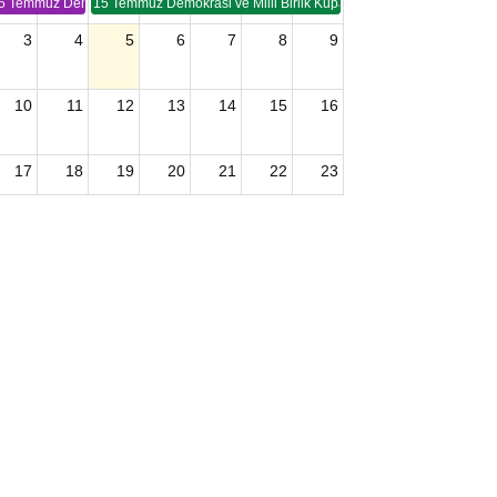
5 Temmuz Demokrasi ve Birlik Kupası (TSP -2)
15 Temmuz Demokrasi ve Milli Birlik Kupası 2. Ayak (TSP 2)
3
4
5
6
7
8
9
10
11
12
13
14
15
16
17
18
19
20
21
22
23
24
25
26
27
28
29
30
2026 U15 & U13 Açık Hava Türkiye Şampiyonası
31
1
2
3
4
5
6