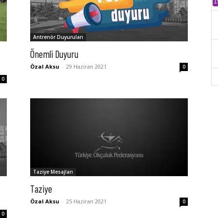
1
Antrenör Duyuruları
Önemli Duyuru
Özal Aksu
-
29 Haziran 2021
0
0
Taziye Mesajları
Taziye
Özal Aksu
-
25 Haziran 2021
0
0