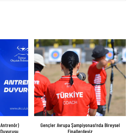
 Antrenör)
Gençler Avrupa Şampiyonası’nda Bireysel
 Duyurusu
Finallerdeyiz