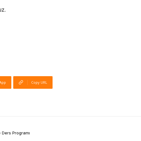
uz.
App
Copy URL
ve Ders Programı