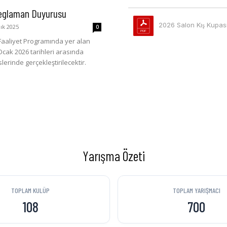
Reglaman Duyurusu
2026 Salon Kış Kupa
lık 2025
0
aaliyet Programında yer alan
Ocak 2026 tarihleri arasında
erinde gerçekleştirilecektir.
Yarışma Özeti
TOPLAM KULÜP
TOPLAM YARIŞMACI
108
700