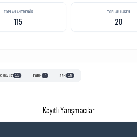
TOPLAM ANTRENÖR
TOPLAM HAKEM
115
20
İK HAVUZ
TOHM
SEM
11
7
18
Kayıtlı Yarışmacılar