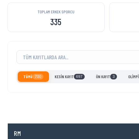
TOPLAM ERKEK SPORCU
335
TÜMÜ
KESİN KAYIT
ÖN KAYIT
OLİMP
700
697
3
RM