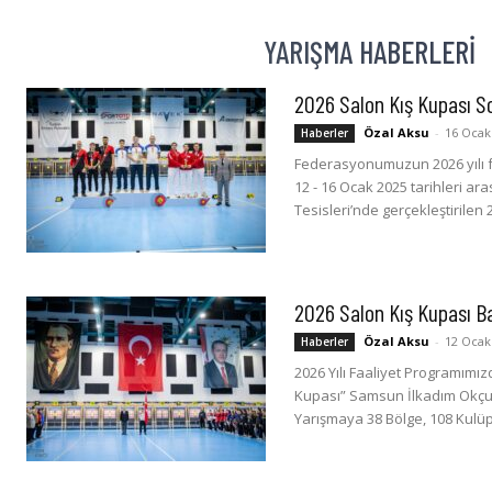
YARIŞMA HABERLERI
2026 Salon Kış Kupası S
Özal Aksu
-
16 Ocak
Haberler
Federasyonumuzun 2026 yılı f
12 - 16 Ocak 2025 tarihleri a
Tesisleri’nde gerçekleştirilen 
2026 Salon Kış Kupası B
Özal Aksu
-
12 Ocak
Haberler
2026 Yılı Faaliyet Programımız
Kupası” Samsun İlkadım Okçul
Yarışmaya 38 Bölge, 108 Kulüp,