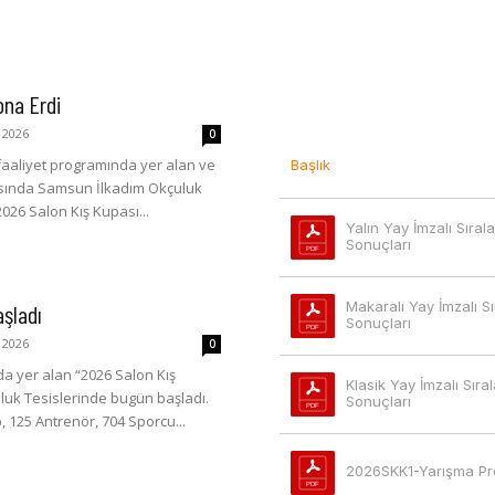
ona Erdi
 2026
0
aaliyet programında yer alan ve
Başlık
rasında Samsun İlkadım Okçuluk
2026 Salon Kış Kupası...
Yalın Yay İmzalı Sıra
Sonuçları
Makaralı Yay İmzalı S
aşladı
Sonuçları
 2026
0
da yer alan “2026 Salon Kış
Klasik Yay İmzalı Sır
uk Tesislerinde bugün başladı.
Sonuçları
 125 Antrenör, 704 Sporcu...
2026SKK1-Yarışma Pr