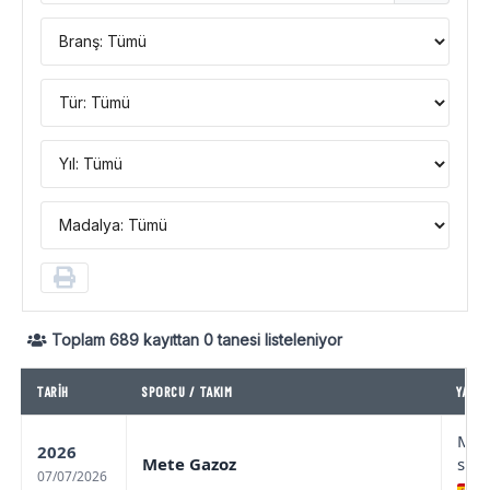
Toplam
689
kayıttan
0
tanesi listeleniyor
TARIH
SPORCU / TAKIM
YARIŞ
Mad
2026
Mete Gazoz
stag
07/07/2026
Ma