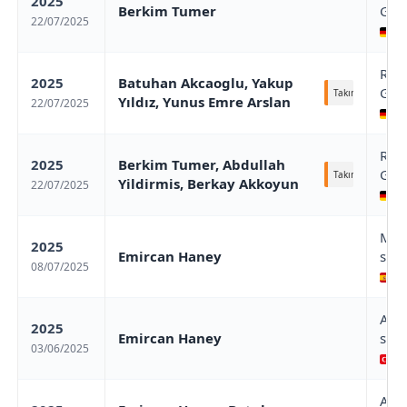
2025
Berkim Tumer
Gam
22/07/2025
Rh
Rhin
2025
Batuhan Akcaoglu, Yakup
Gam
Takım
Yıldız, Yunus Emre Arslan
22/07/2025
Rh
Rhin
2025
Berkim Tumer, Abdullah
Gam
Takım
Yildirmis, Berkay Akkoyun
22/07/2025
Rh
Mad
2025
Emircan Haney
stag
08/07/2025
Ma
Ant
2025
Emircan Haney
stag
03/06/2025
An
Ant