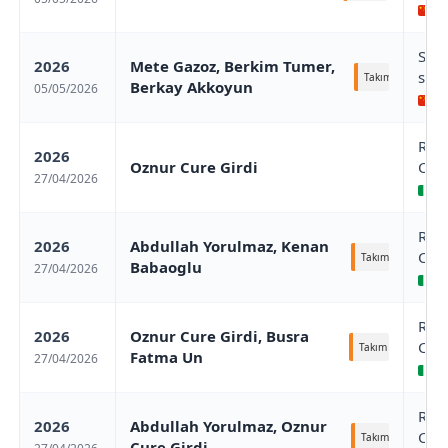
Sh
Sha
2026
Mete Gazoz, Berkim Tumer,
stag
Takım
Berkay Akkoyun
05/05/2026
Sh
Rom
2026
Oznur Cure Girdi
Cha
27/04/2026
Ro
Rom
2026
Abdullah Yorulmaz, Kenan
Cha
Takım
Babaoglu
27/04/2026
Ro
Rom
2026
Oznur Cure Girdi, Busra
Cha
Takım
Fatma Un
27/04/2026
Ro
Rom
2026
Abdullah Yorulmaz, Oznur
Cha
Takım
Cure Girdi