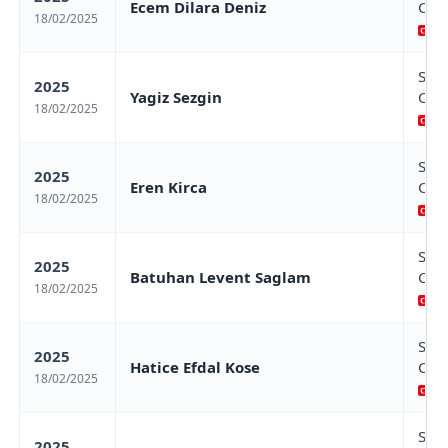
Ecem Dilara Deniz
Cha
18/02/2025
Sa
Sam
2025
Yagiz Sezgin
Cha
18/02/2025
Sa
Sam
2025
Eren Kirca
Cha
18/02/2025
Sa
Sam
2025
Batuhan Levent Saglam
Cha
18/02/2025
Sa
Sam
2025
Hatice Efdal Kose
Cha
18/02/2025
Sa
Sam
2025