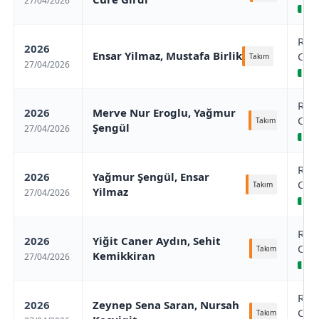
27/04/2026
Ro
Rom
2026
Ensar Yilmaz, Mustafa Birlik
Cha
Takım
27/04/2026
Ro
Rom
2026
Merve Nur Eroglu, Yağmur
Cha
Takım
Şengül
27/04/2026
Ro
Rom
2026
Yağmur Şengül, Ensar
Cha
Takım
Yilmaz
27/04/2026
Ro
Rom
2026
Yiğit Caner Aydın, Sehit
Cha
Takım
Kemikkiran
27/04/2026
Ro
Rom
2026
Zeynep Sena Saran, Nursah
Cha
Takım