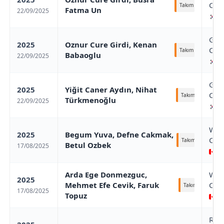
Cha
Takım
Fatma Un
22/09/2025
Gw
Gwa
2025
Oznur Cure Girdi, Kenan
Cha
Takım
Babaoglu
22/09/2025
Gw
Gwa
2025
Yiğit Caner Aydın, Nihat
Cha
Takım
Türkmenoǧlu
22/09/2025
Gw
Win
2025
Begum Yuva, Defne Cakmak,
Cha
Takım
Betul Ozbek
17/08/2025
Wi
Arda Ege Donmezguc,
Win
2025
Mehmet Efe Cevik, Faruk
Cha
Takım
17/08/2025
Topuz
Wi
Rhin