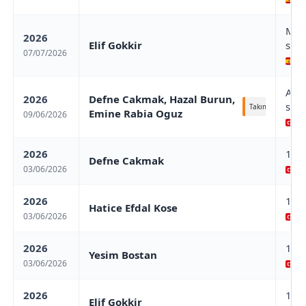
Mad
2026
Elif Gokkir
stag
07/07/2026
Ma
Ant
2026
Defne Cakmak, Hazal Burun,
stag
Takım
Emine Rabia Oguz
09/06/2026
An
2026
14t
Defne Cakmak
03/06/2026
Co
2026
14t
Hatice Efdal Kose
03/06/2026
Co
2026
14t
Yesim Bostan
03/06/2026
Co
2026
14t
Elif Gokkir