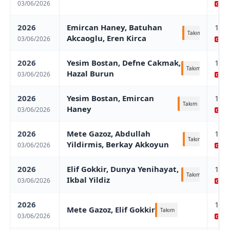
03/06/2026
Co
2026
Emircan Haney, Batuhan
14t
Takım
Akcaoglu, Eren Kirca
03/06/2026
Co
2026
Yesim Bostan, Defne Cakmak,
14t
Takım
Hazal Burun
03/06/2026
Co
2026
Yesim Bostan, Emircan
14t
Takım
Haney
03/06/2026
Co
2026
Mete Gazoz, Abdullah
14t
Takım
Yildirmis, Berkay Akkoyun
03/06/2026
Co
2026
Elif Gokkir, Dunya Yenihayat,
14t
Takım
Ikbal Yildiz
03/06/2026
Co
2026
14t
Mete Gazoz, Elif Gokkir
Takım
03/06/2026
Co