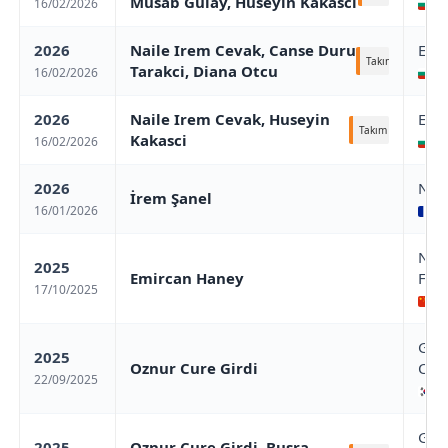
Musab Gülay, Huseyin Kakasci
16/02/2026
/ 
2026
Naile Irem Cevak, Canse Duru
Eur
Takım
Tarakci, Diana Otcu
16/02/2026
/ 
2026
Naile Irem Cevak, Huseyin
Eur
Takım
Kakasci
16/02/2026
/ 
2026
Nim
İrem Şanel
16/01/2026
Ni
Nan
2025
Emircan Haney
Fina
17/10/2025
Na
Gwa
2025
Oznur Cure Girdi
Cha
22/09/2025
Gw
Gwa
2025
Oznur Cure Girdi, Busra