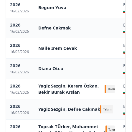
2026
Eur
Begum Yuva
16/02/2026
/ 
2026
Eur
Defne Cakmak
16/02/2026
/ 
2026
Eur
Naile Irem Cevak
16/02/2026
/ 
2026
Eur
Diana Otcu
16/02/2026
/ 
2026
Yagiz Sezgin, Kerem Özkan,
Eur
Takım
Bekir Burak Arslan
16/02/2026
/ 
2026
Eur
Yagiz Sezgin, Defne Cakmak
Takım
16/02/2026
/ 
2026
Toprak TÜrker, Muhammet
Eur
Takım