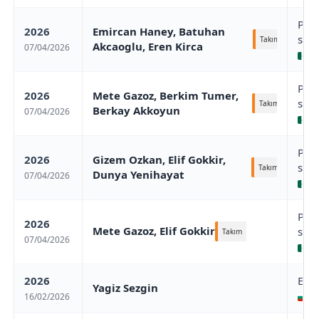
Pue
2026
Emircan Haney, Batuhan
stag
Takım
Akcaoglu, Eren Kirca
07/04/2026
Pu
Pue
2026
Mete Gazoz, Berkim Tumer,
stag
Takım
Berkay Akkoyun
07/04/2026
Pu
Pue
2026
Gizem Ozkan, Elif Gokkir,
stag
Takım
Dunya Yenihayat
07/04/2026
Pu
Pue
2026
Mete Gazoz, Elif Gokkir
stag
Takım
07/04/2026
Pu
2026
Eur
Yagiz Sezgin
16/02/2026
/ 