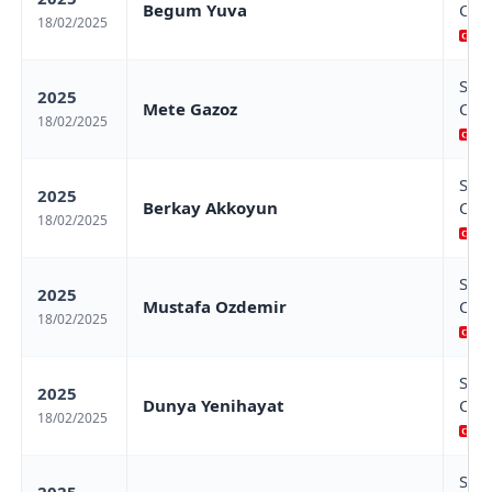
Begum Yuva
Cha
18/02/2025
Sa
Sam
2025
Mete Gazoz
Cha
18/02/2025
Sa
Sam
2025
Berkay Akkoyun
Cha
18/02/2025
Sa
Sam
2025
Mustafa Ozdemir
Cha
18/02/2025
Sa
Sam
2025
Dunya Yenihayat
Cha
18/02/2025
Sa
Sam
2025