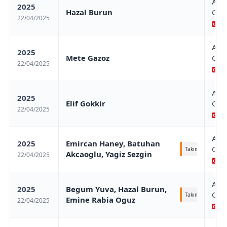
Ant
2025
Hazal Burun
Gran
22/04/2025
An
Ant
2025
Mete Gazoz
Gran
22/04/2025
An
Ant
2025
Elif Gokkir
Gran
22/04/2025
An
Ant
2025
Emircan Haney, Batuhan
Gran
Takım
Akcaoglu, Yagiz Sezgin
22/04/2025
An
Ant
2025
Begum Yuva, Hazal Burun,
Gran
Takım
Emine Rabia Oguz
22/04/2025
An