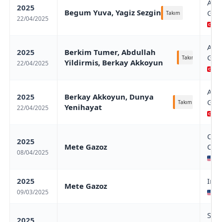
Ant
2025
Begum Yuva, Yagiz Sezgin
Gran
Takım
22/04/2025
An
Ant
2025
Berkim Tumer, Abdullah
Gran
Takım
Yildirmis, Berkay Akkoyun
22/04/2025
An
Ant
2025
Berkay Akkoyun, Dunya
Gran
Takım
Yenihayat
22/04/2025
An
Cent
2025
Mete Gazoz
Cup 
08/04/2025
Ce
2025
Indo
Mete Gazoz
09/03/2025
In
Sam
2025