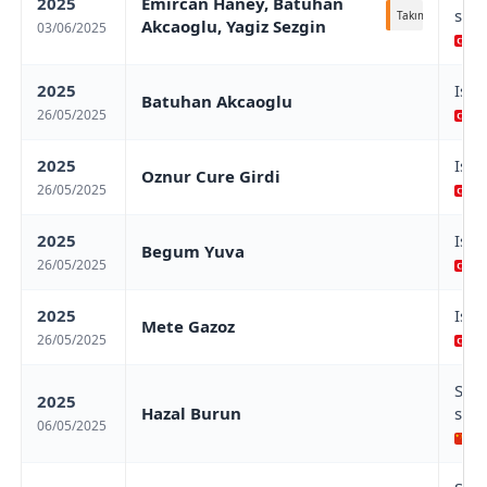
2025
Emircan Haney, Batuhan
stag
Takım
Akcaoglu, Yagiz Sezgin
03/06/2025
An
2025
Ist
Batuhan Akcaoglu
26/05/2025
Is
2025
Ist
Oznur Cure Girdi
26/05/2025
Is
2025
Ist
Begum Yuva
26/05/2025
Is
2025
Ist
Mete Gazoz
26/05/2025
Is
Sha
2025
Hazal Burun
stag
06/05/2025
Sh