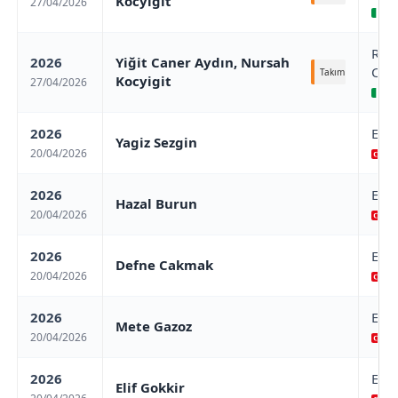
Kocyigit
27/04/2026
Ro
Rom
2026
Yiğit Caner Aydın, Nursah
Cha
Takım
Kocyigit
27/04/2026
Ro
2026
Euro
Yagiz Sezgin
20/04/2026
/ 
2026
Euro
Hazal Burun
20/04/2026
/ 
2026
Euro
Defne Cakmak
20/04/2026
/ 
2026
Euro
Mete Gazoz
20/04/2026
/ 
2026
Euro
Elif Gokkir