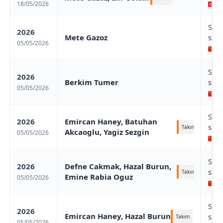
18/05/2026
/ 
Sha
2026
Mete Gazoz
stag
05/05/2026
Sh
Sha
2026
Berkim Tumer
stag
05/05/2026
Sh
Sha
2026
Emircan Haney, Batuhan
stag
Takım
Akcaoglu, Yagiz Sezgin
05/05/2026
Sh
Sha
2026
Defne Cakmak, Hazal Burun,
stag
Takım
Emine Rabia Oguz
05/05/2026
Sh
Sha
2026
Emircan Haney, Hazal Burun
stag
Takım
05/05/2026