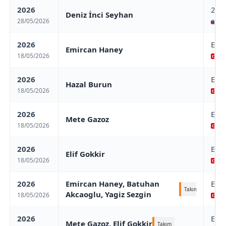
2026
2026
Deniz İnci Seyhan
28/05/2026
/ 
2026
Eur
Emircan Haney
18/05/2026
/ 
2026
Eur
Hazal Burun
18/05/2026
/ 
2026
Eur
Mete Gazoz
18/05/2026
/ 
2026
Eur
Elif Gokkir
18/05/2026
/ 
2026
Emircan Haney, Batuhan
Eur
Takım
Akcaoglu, Yagiz Sezgin
18/05/2026
/ 
2026
Eur
Mete Gazoz, Elif Gokkir
Takım