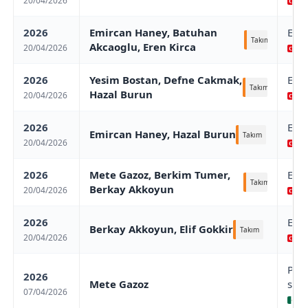
20/04/2026
/ 
2026
Emircan Haney, Batuhan
Euro
Takım
Akcaoglu, Eren Kirca
20/04/2026
/ 
2026
Yesim Bostan, Defne Cakmak,
Euro
Takım
Hazal Burun
20/04/2026
/ 
2026
Euro
Emircan Haney, Hazal Burun
Takım
20/04/2026
/ 
2026
Mete Gazoz, Berkim Tumer,
Euro
Takım
Berkay Akkoyun
20/04/2026
/ 
2026
Euro
Berkay Akkoyun, Elif Gokkir
Takım
20/04/2026
/ 
Pue
2026
Mete Gazoz
stag
07/04/2026
Pu