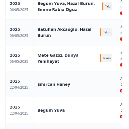
Sha
2025
Begum Yuva, Hazal Burun,
stag
Takım
Emine Rabia Oguz
06/05/2025
Sh
Sha
2025
Batuhan Akcaoglu, Hazal
stag
Takım
Burun
06/05/2025
Sh
Sha
2025
Mete Gazoz, Dunya
stag
Takım
Yenihayat
06/05/2025
Sh
Ant
2025
Emircan Haney
Gran
22/04/2025
An
Ant
2025
Begum Yuva
Gran
22/04/2025
An