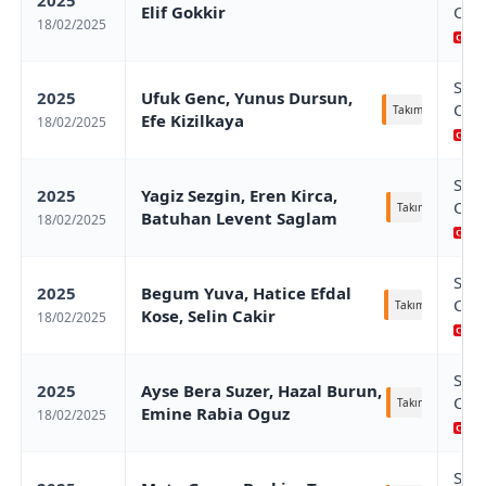
Elif Gokkir
Cha
18/02/2025
Sa
Sam
2025
Ufuk Genc, Yunus Dursun,
Cha
Takım
Efe Kizilkaya
18/02/2025
Sa
Sam
2025
Yagiz Sezgin, Eren Kirca,
Cha
Takım
Batuhan Levent Saglam
18/02/2025
Sa
Sam
2025
Begum Yuva, Hatice Efdal
Cha
Takım
Kose, Selin Cakir
18/02/2025
Sa
Sam
2025
Ayse Bera Suzer, Hazal Burun,
Cha
Takım
Emine Rabia Oguz
18/02/2025
Sa
Sam