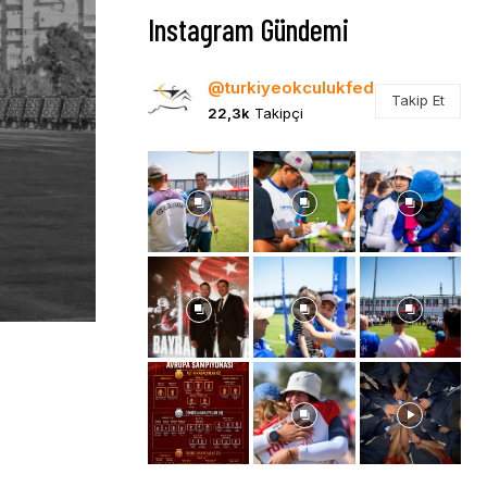
Instagram Gündemi
@turkiyeokculukfed
Takip Et
22,3k
Takipçi
e