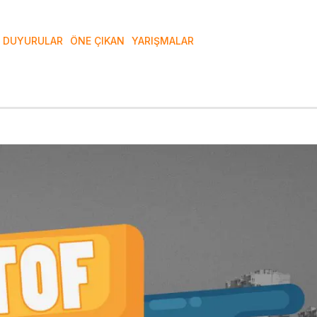
DUYURULAR
ÖNE ÇIKAN
YARIŞMALAR