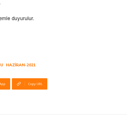
.
emle duyurulur.
MU
HAZIRAN-2021
App
Copy URL