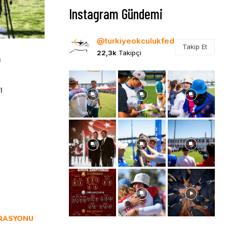
Instagram Gündemi
@turkiyeokculukfed
Takip Et
22,3k
Takipçi
a
ı
ERASYONU