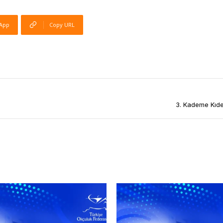
App
Copy URL
3. Kademe Kıdem