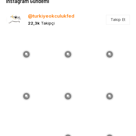
Instagram Gündemi
@turkiyeokculukfed
Takip Et
22,3k
Takipçi