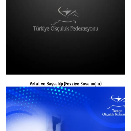
Vefat ve Başsalığı (Fevziye Sosanoğlu)