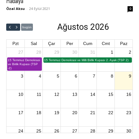
Madalya
Özal Aksu
-
24 Eylül 2021
0
Ağustos 2026
bugün
Pzt
Sal
Çar
Per
Cum
Cmt
Paz
27
28
29
30
31
1
2
15 Temmuz Demokrasi
15 Temmuz Demokrasi ve Milli Birlik Kupası 2. Ayak (TSP 2)
ve Birlik Kupası (TSP
-2)
3
4
5
6
7
8
9
10
11
12
13
14
15
16
17
18
19
20
21
22
23
24
25
26
27
28
29
30
2026 U15 & U13 Açık Hava Türkiye Şampiyonası