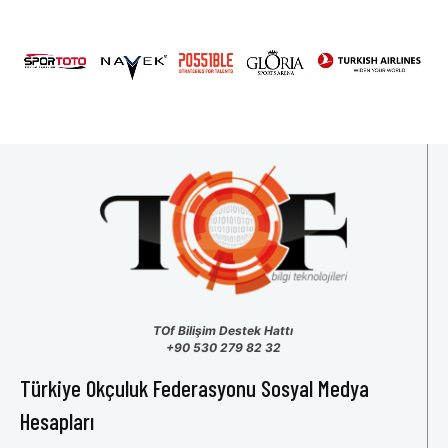
31
1
2
3
4
5
6
TOf Bilişim Destek Hattı
+90 530 279 82 32
Türkiye Okçuluk Federasyonu Sosyal Medya
Hesapları