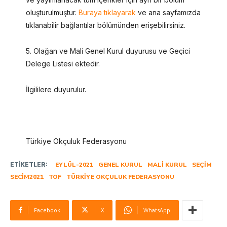
oluşturulmuştur.
Buraya tıklayarak
ve ana sayfamızda
tıklanabilir bağlantılar bölümünden erişebilirsiniz.
5. Olağan ve Mali Genel Kurul duyurusu ve Geçici
Delege Listesi ektedir.
İlgililere duyurulur.
Türkiye Okçuluk Federasyonu
ETIKETLER:
EYLÜL-2021
GENEL KURUL
MALI KURUL
SEÇIM
SECIM2021
TOF
TÜRKIYE OKÇULUK FEDERASYONU
Facebook
X
WhatsApp