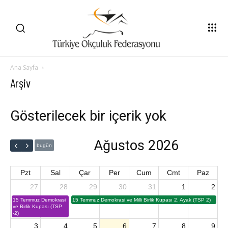
Ana Sayfa
Arşiv
Gösterilecek bir içerik yok
Ağustos 2026
bugün
Pzt
Sal
Çar
Per
Cum
Cmt
Paz
27
28
29
30
31
1
2
15 Temmuz Demokrasi
15 Temmuz Demokrasi ve Milli Birlik Kupası 2. Ayak (TSP 2)
ve Birlik Kupası (TSP
-2)
3
4
5
6
7
8
9