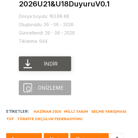
2026U21&U18DuyuruV0.1
Dosya boyutu: 183.88 KB
Oluşturuldu: 26 - 06 - 2026
Güncellendi: 26 - 06 - 2026
Tıklanma: 944
İNDIR
ÖNIZLEME
ETIKETLER:
HAZIRAN 2026
MILLI TAKIM
SEÇME YARIŞMASI
TOF
TÜRKIYE OKÇULUK FEDERASYONU