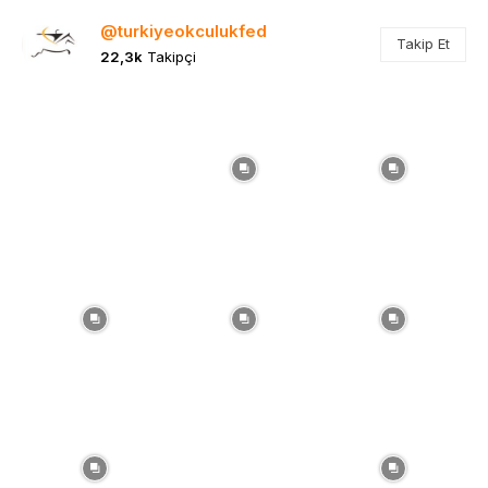
@turkiyeokculukfed
Takip Et
22,3k
Takipçi