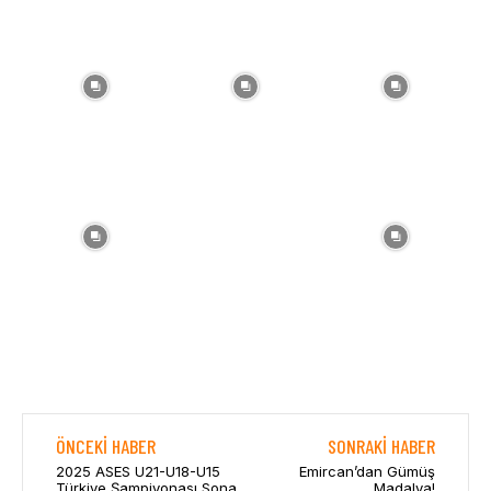
ÖNCEKI HABER
SONRAKI HABER
2025 ASES U21-U18-U15
Emircan’dan Gümüş
Türkiye Şampiyonası Sona
Madalya!