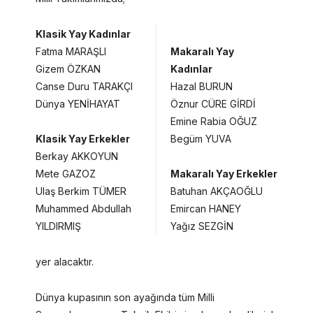
Klasik Yay Kadınlar
Fatma MARAŞLI
Makaralı Yay
Gizem ÖZKAN
Kadınlar
Canse Duru TARAKÇI
Hazal BURUN
Dünya YENİHAYAT
Öznur CÜRE GİRDİ
Emine Rabia OĞUZ
Klasik Yay Erkekler
Begüm YUVA
Berkay AKKOYUN
Mete GAZOZ
Makaralı Yay Erkekler
Ulaş Berkim TÜMER
Batuhan AKÇAOĞLU
Muhammed Abdullah
Emircan HANEY
YILDIRMIŞ
Yağız SEZGİN
yer alacaktır.
Dünya kupasının son ayağında tüm Milli