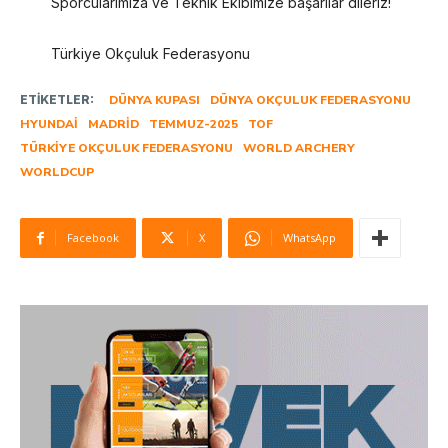
Sporcularımıza ve Teknik Ekibimize başarılar dileriz!
Türkiye Okçuluk Federasyonu
ETIKETLER:
DÜNYA KUPASI
DÜNYA OKÇULUK FEDERASYONU
HYUNDAI
MADRID
TEMMUZ-2025
TOF
TÜRKIYE OKÇULUK FEDERASYONU
WORLD ARCHERY
WORLDCUP
Facebook
X
WhatsApp