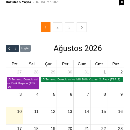
Batuhan Yaşar
-
16 Haziran 2023
0
1
2
3
Ağustos 2026
bugün
Pzt
Sal
Çar
Per
Cum
Cmt
Paz
27
28
29
30
31
1
2
15 Temmuz Demokrasi
15 Temmuz Demokrasi ve Milli Birlik Kupası 2. Ayak (TSP 2)
ve Birlik Kupası (TSP
-2)
3
4
5
6
7
8
9
10
11
12
13
14
15
16
17
18
19
20
21
22
23