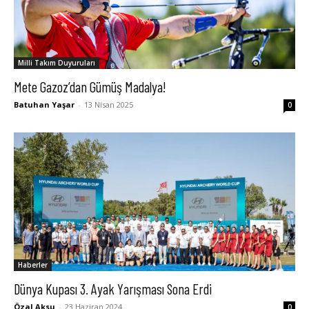
Milli Takım Duyuruları
Mete Gazoz’dan Gümüş Madalya!
Batuhan Yaşar
-
13 Nisan 2025
0
Haberler
Dünya Kupası 3. Ayak Yarışması Sona Erdi
Özal Aksu
-
23 Haziran 2024
0