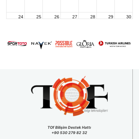
24
25
26
27
28
29
30
2026 U15 & U13 Açık Hava Türkiye Şampiyonası
31
1
2
3
4
5
6
TOf Bilişim Destek Hattı
+90 530 279 82 32