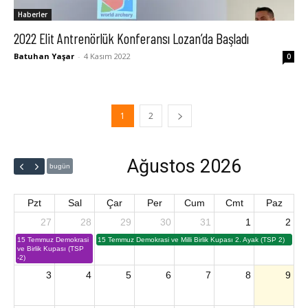
Haberler
2022 Elit Antrenörlük Konferansı Lozan’da Başladı
Batuhan Yaşar
-
4 Kasım 2022
0
1
2
Ağustos 2026
bugün
Pzt
Sal
Çar
Per
Cum
Cmt
Paz
27
28
29
30
31
1
2
15 Temmuz Demokrasi
15 Temmuz Demokrasi ve Milli Birlik Kupası 2. Ayak (TSP 2)
ve Birlik Kupası (TSP
-2)
3
4
5
6
7
8
9