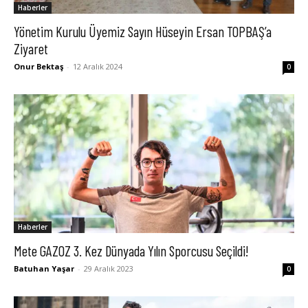
Haberler
Yönetim Kurulu Üyemiz Sayın Hüseyin Ersan TOPBAŞ’a
Ziyaret
Onur Bektaş
-
12 Aralık 2024
0
Haberler
Mete GAZOZ 3. Kez Dünyada Yılın Sporcusu Seçildi!
Batuhan Yaşar
-
29 Aralık 2023
0