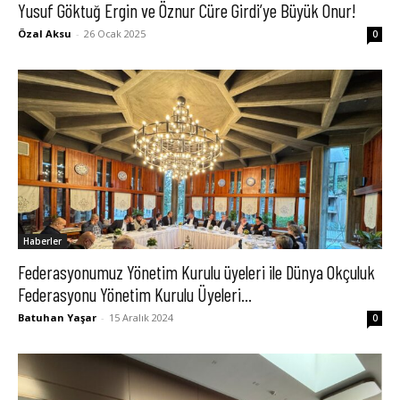
Yusuf Göktuğ Ergin ve Öznur Cüre Girdi’ye Büyük Onur!
Özal Aksu
-
26 Ocak 2025
0
Haberler
Federasyonumuz Yönetim Kurulu üyeleri ile Dünya Okçuluk
Federasyonu Yönetim Kurulu Üyeleri...
Batuhan Yaşar
-
15 Aralık 2024
0