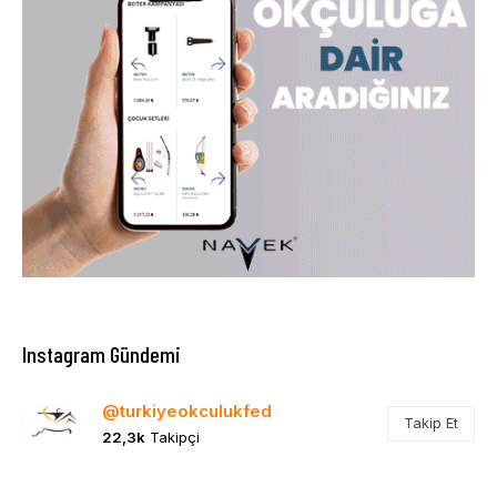
Instagram Gündemi
@turkiyeokculukfed
Takip Et
22,3k
Takipçi