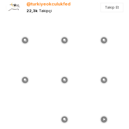
@turkiyeokculukfed
Takip Et
22,3k
Takipçi