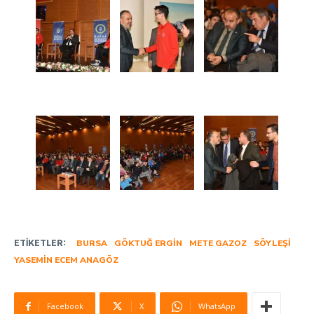
ETIKETLER:
BURSA
GÖKTUĞ ERGIN
METE GAZOZ
SÖYLEŞI
YASEMIN ECEM ANAGÖZ
Facebook
X
WhatsApp