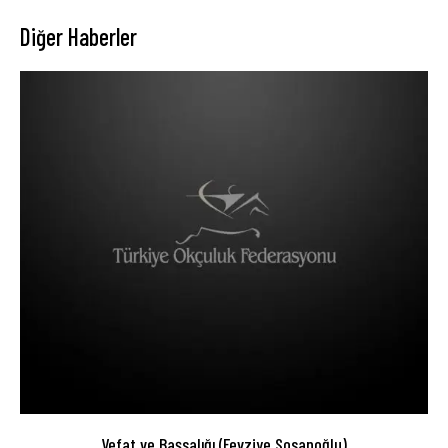
Diğer Haberler
Vefat ve Başsalığı (Fevziye Sosanoğlu)