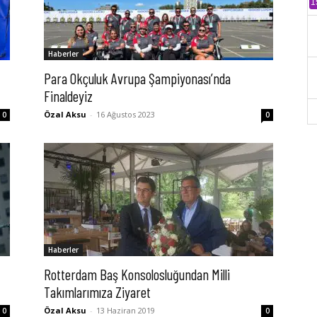
1
Haberler
Para Okçuluk Avrupa Şampiyonası’nda
Finaldeyiz
Özal Aksu
-
16 Ağustos 2023
0
0
Haberler
Rotterdam Baş Konsolosluğundan Milli
Takımlarımıza Ziyaret
Özal Aksu
-
13 Haziran 2019
0
0