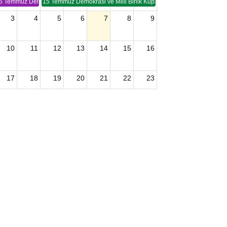
5 Temmuz Demokrasi ve Birlik Kupası (TSP -2)
15 Temmuz Demokrasi ve Milli Birlik Kupası 2. Ayak (TSP 2)
3
4
5
6
7
8
9
10
11
12
13
14
15
16
17
18
19
20
21
22
23
24
25
26
27
28
29
30
2026 U15 & U13 Açık Hava Türkiye Şampiyonası
31
1
2
3
4
5
6