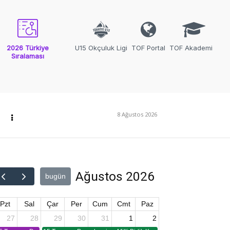
2026 Türkiye
U15 Okçuluk Ligi
TOF Portal
TOF Akademi
Sıralaması
8 Ağustos 2026
Ağustos 2026
bugün
Pzt
Sal
Çar
Per
Cum
Cmt
Paz
27
28
29
30
31
1
2