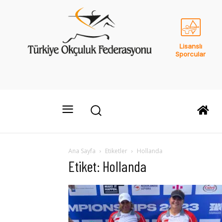
Lisanslı
Sporcular
Ana Sayfa
Etiketler
Hollanda
Etiket: Hollanda