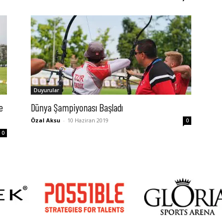
Duyurular
e
Dünya Şampiyonası Başladı
Özal Aksu
-
10 Haziran 2019
0
0