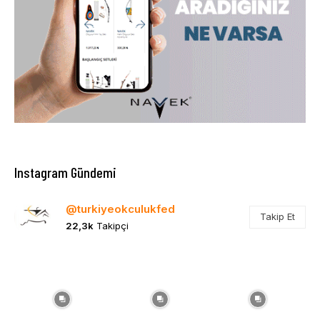
Instagram Gündemi
@turkiyeokculukfed
Takip Et
22,3k
Takipçi