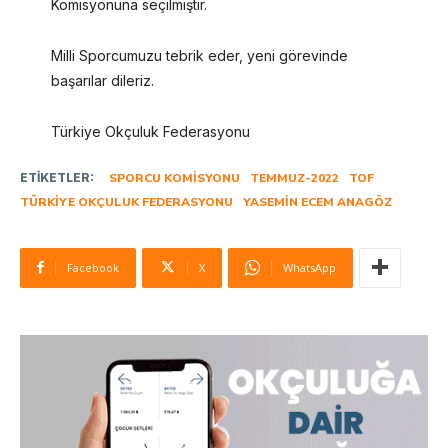
Komisyonuna seçilmiştir.
Milli Sporcumuzu tebrik eder, yeni görevinde
başarılar dileriz.
Türkiye Okçuluk Federasyonu
ETIKETLER:
SPORCU KOMISYONU
TEMMUZ-2022
TOF
TÜRKIYE OKÇULUK FEDERASYONU
YASEMIN ECEM ANAGÖZ
Facebook
X
WhatsApp