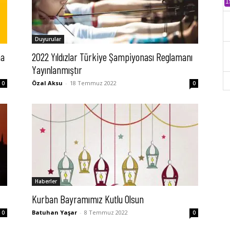
1
Duyurular
ma
2022 Yıldızlar Türkiye Şampiyonası Reglamanı
Yayınlanmıştır
Özal Aksu
-
18 Temmuz 2022
0
0
Haberler
Kurban Bayramımız Kutlu Olsun
Batuhan Yaşar
-
8 Temmuz 2022
0
0