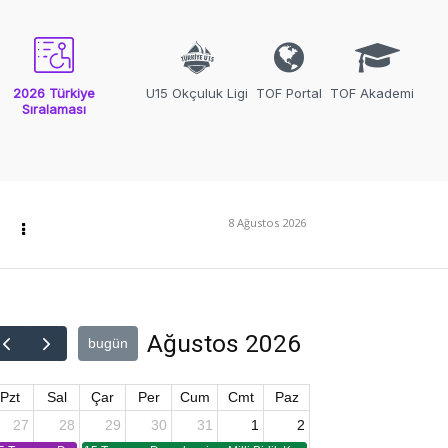
2026 Türkiye
U15 Okçuluk Ligi
TOF Portal
TOF Akademi
Sıralaması
8 Ağustos 2026
Ağustos 2026
bugün
Pzt
Sal
Çar
Per
Cum
Cmt
Paz
27
28
29
30
31
1
2