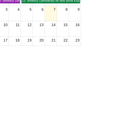
5 Temmuz Demokrasi ve Birlik Kupası (TSP -2)
15 Temmuz Demokrasi ve Milli Birlik Kupası 2. Ayak (TSP 2)
3
4
5
6
7
8
9
10
11
12
13
14
15
16
17
18
19
20
21
22
23
24
25
26
27
28
29
30
2026 U15 & U13 Açık Hava Türkiye Şampiyonası
31
1
2
3
4
5
6