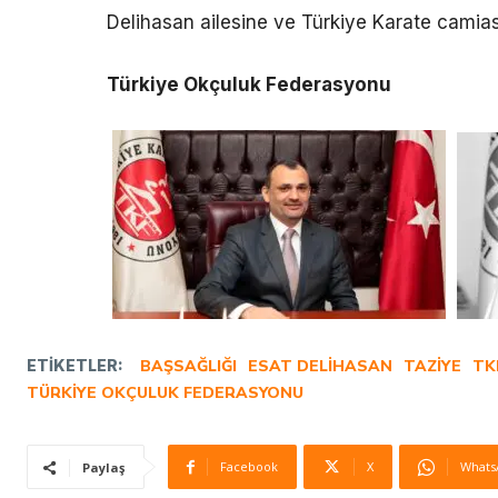
Delihasan ailesine ve Türkiye Karate camiasın
Türkiye Okçuluk Federasyonu
ETIKETLER:
BAŞSAĞLIĞI
ESAT DELIHASAN
TAZIYE
TK
TÜRKIYE OKÇULUK FEDERASYONU
Facebook
X
Whats
Paylaş