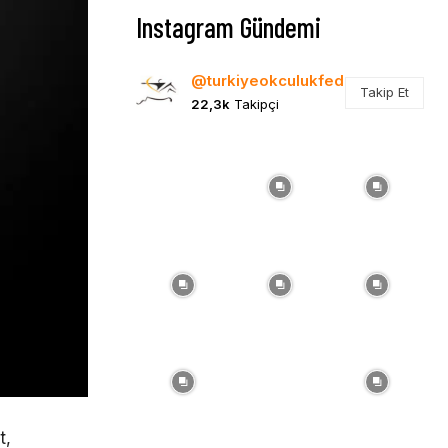
Instagram Gündemi
@turkiyeokculukfed
Takip Et
22,3k
Takipçi
t,