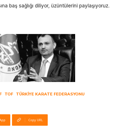
a baş sağlığı diliyor, üzüntülerini paylaşıyoruz.
F
TOF
TÜRKIYE KARATE FEDERASYONU
App
Copy URL