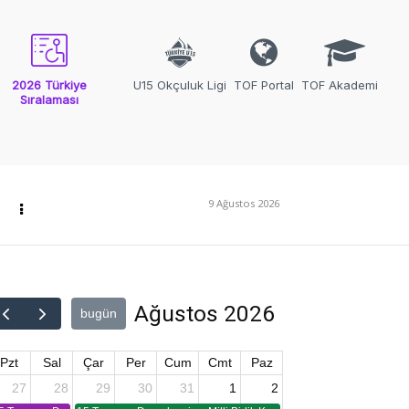
2026 Türkiye
U15 Okçuluk Ligi
TOF Portal
TOF Akademi
Sıralaması
9 Ağustos 2026
Ağustos 2026
bugün
Pzt
Sal
Çar
Per
Cum
Cmt
Paz
27
28
29
30
31
1
2