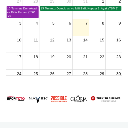
27
28
29
30
31
1
2
15 Temmuz Demokrasi
15 Temmuz Demokrasi ve Milli Birlik Kupası 2. Ayak (TSP 2)
ve Birlik Kupası (TSP
-2)
3
4
5
6
7
8
9
10
11
12
13
14
15
16
17
18
19
20
21
22
23
24
25
26
27
28
29
30
2026 U15 & U13 Açık Hava Türkiye Şampiyonası
31
1
2
3
4
5
6