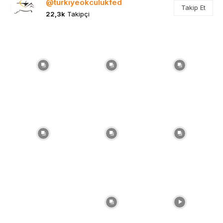
@turkiyeokculukfed
Takip Et
22,3k
Takipçi