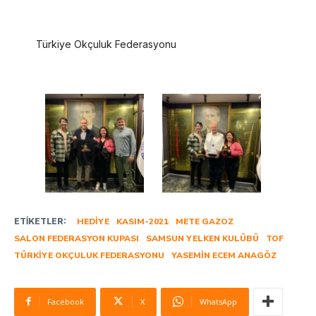
Türkiye Okçuluk Federasyonu
ETIKETLER:
HEDIYE
KASIM-2021
METE GAZOZ
SALON FEDERASYON KUPASI
SAMSUN YELKEN KULÜBÜ
TOF
TÜRKIYE OKÇULUK FEDERASYONU
YASEMIN ECEM ANAGÖZ
Facebook
X
WhatsApp