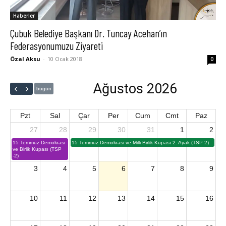
Haberler
Çubuk Belediye Başkanı Dr. Tuncay Acehan’ın
Federasyonumuzu Ziyareti
Özal Aksu
-
10 Ocak 2018
0
Ağustos 2026
bugün
Pzt
Sal
Çar
Per
Cum
Cmt
Paz
27
28
29
30
31
1
2
15 Temmuz Demokrasi
15 Temmuz Demokrasi ve Milli Birlik Kupası 2. Ayak (TSP 2)
ve Birlik Kupası (TSP
-2)
3
4
5
6
7
8
9
10
11
12
13
14
15
16