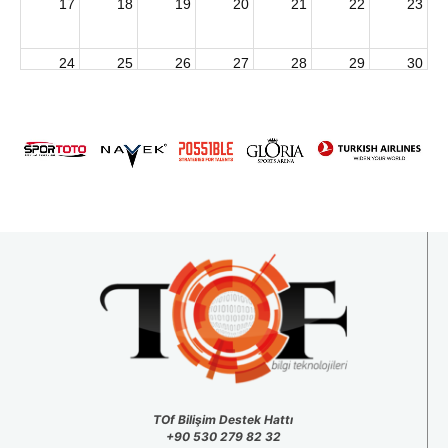
17
18
19
20
21
22
23
24
25
26
27
28
29
30
2026 U15 & U13 Açık Hava Türkiye Şampiyonası
31
1
2
3
4
5
6
TOf Bilişim Destek Hattı
+90 530 279 82 32