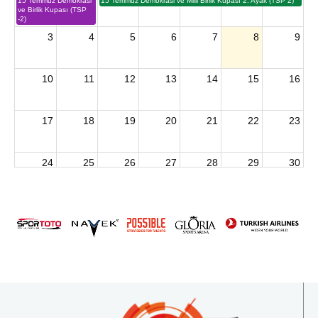
15 Temmuz Demokrasi
15 Temmuz Demokrasi ve Milli Birlik Kupası 2. Ayak (TSP 2)
ve Birlik Kupası (TSP
-2)
3
4
5
6
7
8
9
10
11
12
13
14
15
16
17
18
19
20
21
22
23
24
25
26
27
28
29
30
2026 U15 & U13 Açık Hava Türkiye Şampiyonası
31
1
2
3
4
5
6