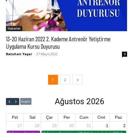
Haberler
13-20 Haziran 2022 2. Kademe Antrenör Yetiştirme
Uygulama Kursu Duyurusu
Batuhan Yaşar
-
27 Mayıs 2022
0
1
2
Ağustos 2026
bugün
Pzt
Sal
Çar
Per
Cum
Cmt
Paz
27
28
29
30
31
1
2