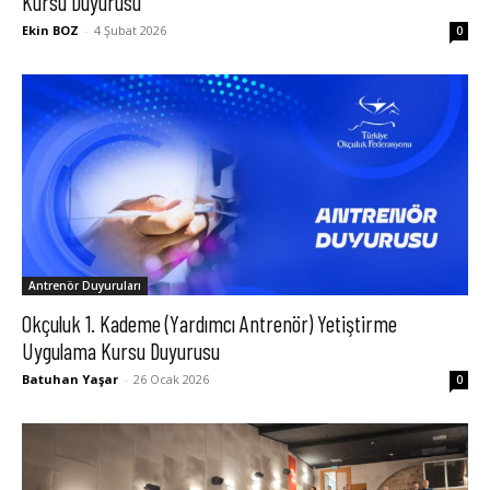
Kursu Duyurusu
Ekin BOZ
-
4 Şubat 2026
0
Antrenör Duyuruları
Okçuluk 1. Kademe (Yardımcı Antrenör) Yetiştirme
Uygulama Kursu Duyurusu
Batuhan Yaşar
-
26 Ocak 2026
0