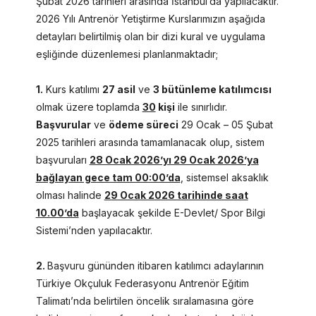
Şubat 2026 tarihleri arasında İstanbul’da yapılacaktır.
2026 Yılı Antrenör Yetiştirme Kurslarımızın aşağıda
detayları belirtilmiş olan bir dizi kural ve uygulama
eşliğinde düzenlemesi planlanmaktadır;
1.
Kurs katılımı
27 asil
ve
3 bütünleme katılımcısı
olmak üzere toplamda
30
kişi
ile sınırlıdır.
Başvurular
ve
ödeme süreci
29 Ocak – 05 Şubat
2025 tarihleri arasında tamamlanacak olup, sistem
başvuruları
28 Ocak 2026’yı 29 Ocak 2026’ya
bağlayan gece tam 00:00’da
, sistemsel aksaklık
olması halinde
29 Ocak 2026 tarihinde saat
10.00’da
başlayacak şekilde E-Devlet/ Spor Bilgi
Sistemi’nden yapılacaktır.
2.
Başvuru gününden itibaren katılımcı adaylarının
Türkiye Okçuluk Federasyonu Antrenör Eğitim
Talimatı’nda belirtilen öncelik sıralamasına göre