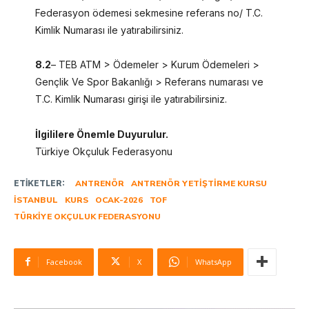
Federasyon ödemesi sekmesine referans no/ T.C.
Kimlik Numarası ile yatırabilirsiniz.
8.2
– TEB ATM > Ödemeler > Kurum Ödemeleri >
Gençlik Ve Spor Bakanlığı > Referans numarası ve
T.C. Kimlik Numarası girişi ile yatırabilirsiniz.
İlgililere Önemle Duyurulur.
Türkiye Okçuluk Federasyonu
ETIKETLER:
ANTRENÖR
ANTRENÖR YETIŞTIRME KURSU
İSTANBUL
KURS
OCAK-2026
TOF
TÜRKIYE OKÇULUK FEDERASYONU
Facebook
X
WhatsApp