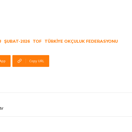
U
ŞUBAT-2026
TOF
TÜRKIYE OKÇULUK FEDERASYONU
App
Copy URL
tır