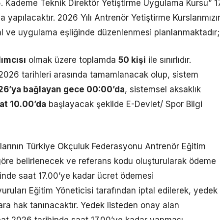
5. Kademe Teknik Direktör Yetiştirme Uygulama Kursu” 1
 yapılacaktır. 2026 Yılı Antrenör Yetiştirme Kurslarımızı
kural ve uygulama eşliğinde düzenlenmesi planlanmaktadır;
lımcısı
olmak üzere toplamda
50 kişi
ile sınırlıdır.
026 tarihleri arasında tamamlanacak olup, sistem
26’ya bağlayan gece 00:00’da
, sistemsel aksaklık
at 10.00’da
başlayacak şekilde E-Devlet/ Spor Bilgi
larının Türkiye Okçuluk Federasyonu Antrenör Eğitim
 göre belirlenecek ve referans kodu oluşturularak ödeme
inde saat 17.00’ye kadar ücret ödemesi
ruları Eğitim Yöneticisi tarafından iptal edilerek, yedek
lara hak tanınacaktır. Yedek listeden onay alan