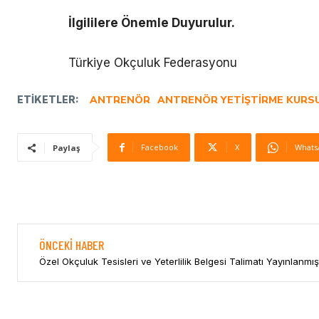
İlgililere Önemle Duyurulur.
Türkiye Okçuluk Federasyonu
ETIKETLER:
ANTRENÖR
ANTRENÖR YETIŞTIRME KURS
Facebook
X
Whats
Paylaş
ÖNCEKI HABER
Özel Okçuluk Tesisleri ve Yeterlilik Belgesi Talimatı Yayınlanmış