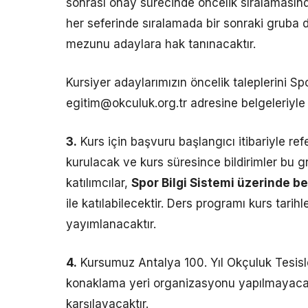
sonrası onay sürecinde öncelik sıralamasında
her seferinde sıralamada bir sonraki gruba d
mezunu adaylara hak tanınacaktır.
Kursiyer adaylarımızın öncelik taleplerini S
egitim@okculuk.org.tr adresine belgeleriyle 
3.
Kurs için başvuru başlangıcı itibariyle re
kurulacak ve kurs süresince bildirimler bu 
katılımcılar,
Spor Bilgi Sistemi üzerinde be
ile katılabilecektir. Ders programı kurs ta
yayımlanacaktır.
4.
Kursumuz Antalya 100. Yıl Okçuluk Tesisle
konaklama yeri organizasyonu yapılmayacaktı
karşılayacaktır.