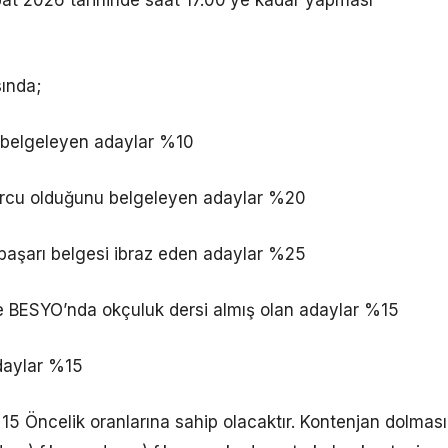
bat 2026 tarihinde saat 17.00’ye kadar yapması
sında;
u belgeleyen adaylar %10
sporcu olduğunu belgeleyen adaylar %20
 başarı belgesi ibraz eden adaylar %25
i ve BESYO’nda okçuluk dersi almış olan adaylar %15
daylar %15
%15 Öncelik oranlarına sahip olacaktır. Kontenjan dolması