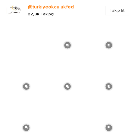
@turkiyeokculukfed
Takip Et
22,3k
Takipçi