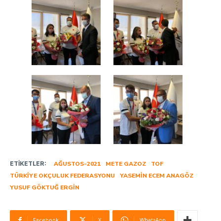
ETIKETLER:
AĞUSTOS-2021
METE GAZOZ
TOF
TÜRKIYE OKÇULUK FEDERASYONU
YASEMIN ECEM ANAGÖZ
YUSUF GÖKTUĞ ERGIN
Facebook
X
WhatsApp