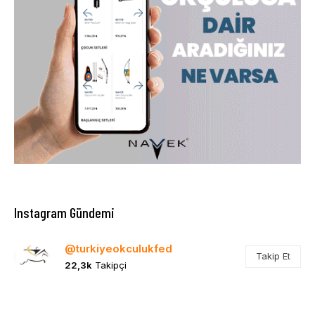
Instagram Gündemi
@turkiyeokculukfed
Takip Et
22,3k
Takipçi