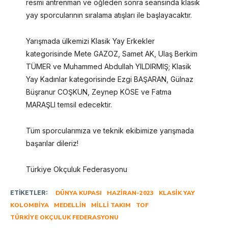
resmi antrenman ve öğleden sonra seansında klasik
yay sporcularının sıralama atışları ile başlayacaktır.
Yarışmada ülkemizi Klasik Yay Erkekler
kategorisinde Mete GAZOZ, Samet AK, Ulaş Berkim
TÜMER ve Muhammed Abdullah YILDIRMIŞ; Klasik
Yay Kadınlar kategorisinde Ezgi BAŞARAN, Gülnaz
Büşranur COŞKUN, Zeynep KÖSE ve Fatma
MARAŞLI temsil edecektir.
Tüm sporcularımıza ve teknik ekibimize yarışmada
başarılar dileriz!
Türkiye Okçuluk Federasyonu
ETIKETLER:
DÜNYA KUPASI
HAZIRAN-2023
KLASIK YAY
KOLOMBIYA
MEDELLIN
MILLI TAKIM
TOF
TÜRKIYE OKÇULUK FEDERASYONU