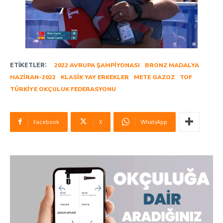
ETIKETLER:
2022 AVRUPA ŞAMPIYONASI
BRONZ MADALYA
HAZIRAN-2022
KLASIK YAY ERKEKLER
METE GAZOZ
TOF
TÜRKIYE OKÇULUK FEDERASYONU
Facebook
X
WhatsApp