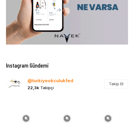
Instagram Gündemi
@turkiyeokculukfed
Takip Et
22,3k
Takipçi