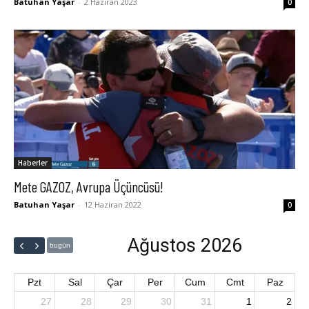
Batuhan Yaşar
-
2 Haziran 2023
0
Haberler
Mete GAZOZ, Avrupa Üçüncüsü!
Batuhan Yaşar
-
12 Haziran 2022
0
Ağustos 2026
bugün
Pzt
Sal
Çar
Per
Cum
Cmt
Paz
27
28
29
30
31
1
2