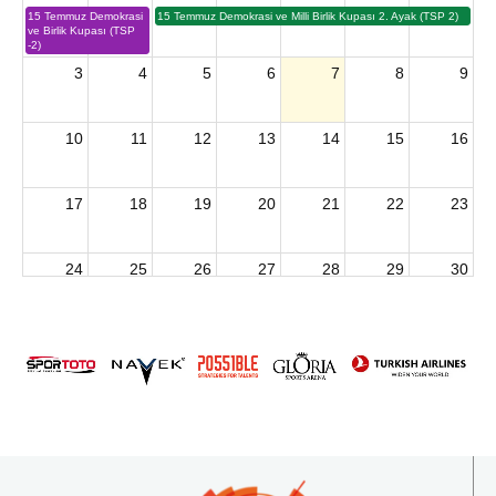
15 Temmuz Demokrasi
15 Temmuz Demokrasi ve Milli Birlik Kupası 2. Ayak (TSP 2)
ve Birlik Kupası (TSP
-2)
3
4
5
6
7
8
9
10
11
12
13
14
15
16
17
18
19
20
21
22
23
24
25
26
27
28
29
30
2026 U15 & U13 Açık Hava Türkiye Şampiyonası
31
1
2
3
4
5
6