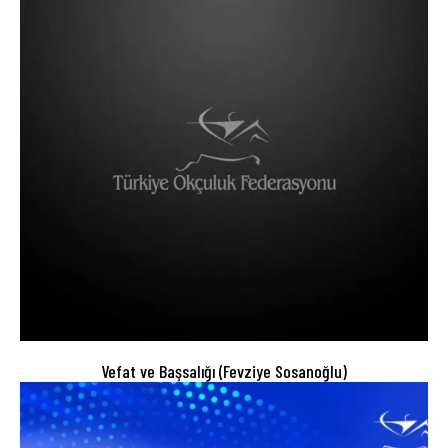
Vefat ve Başsalığı (Fevziye Sosanoğlu)