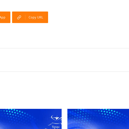
App
Copy URL