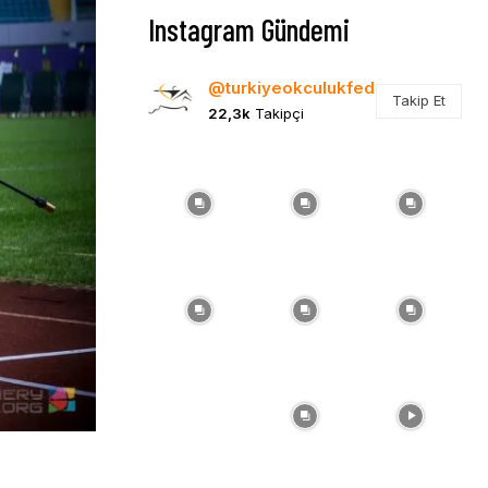
Instagram Gündemi
@turkiyeokculukfed
Takip Et
22,3k
Takipçi