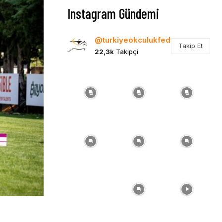
Instagram Gündemi
@turkiyeokculukfed
Takip Et
22,3k
Takipçi