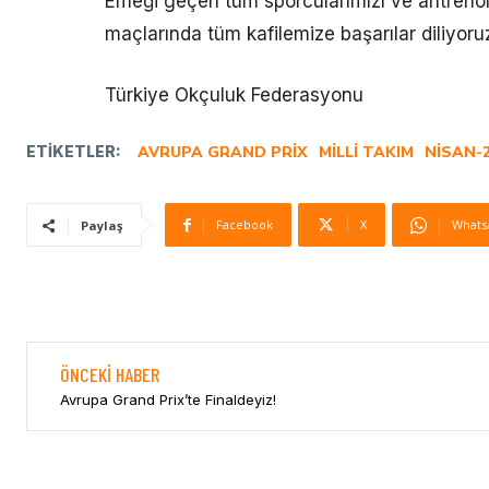
Emeği geçen tüm sporcularımızı ve antrenörl
maçlarında tüm kafilemize başarılar diliyoru
Türkiye Okçuluk Federasyonu
ETIKETLER:
AVRUPA GRAND PRIX
MILLI TAKIM
NISAN-
Facebook
X
Whats
Paylaş
ÖNCEKI HABER
Avrupa Grand Prix’te Finaldeyiz!