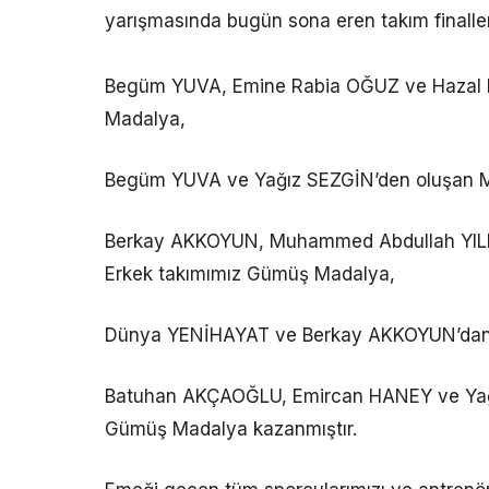
yarışmasında bugün sona eren takım finaller
Begüm YUVA, Emine Rabia OĞUZ ve Hazal BU
Madalya,
Begüm YUVA ve Yağız SEZGİN’den oluşan Mak
Berkay AKKOYUN, Muhammed Abdullah YILDI
Erkek takımımız Gümüş Madalya,
Dünya YENİHAYAT ve Berkay AKKOYUN’dan o
Batuhan AKÇAOĞLU, Emircan HANEY ve Yağı
Gümüş Madalya kazanmıştır.