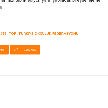
erimizi tebrik ediyor, yarın yapılacak bireysel eleme
z!
2025
TOF
TÜRKIYE OKÇULUK FEDERASYONU
App
Copy URL