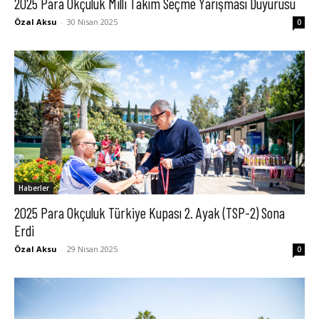
2025 Para Okçuluk Milli Takım Seçme Yarışması Duyurusu
Özal Aksu
-
30 Nisan 2025
0
Haberler
2025 Para Okçuluk Türkiye Kupası 2. Ayak (TSP-2) Sona
Erdi
Özal Aksu
-
29 Nisan 2025
0