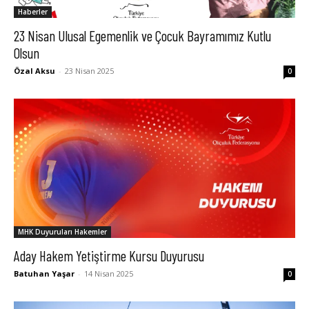
Haberler
23 Nisan Ulusal Egemenlik ve Çocuk Bayramımız Kutlu
Olsun
Özal Aksu
-
23 Nisan 2025
0
MHK Duyuruları Hakemler
Aday Hakem Yetiştirme Kursu Duyurusu
Batuhan Yaşar
-
14 Nisan 2025
0