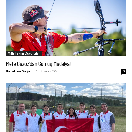
Milli Takım Duyuruları
Mete Gazoz’dan Gümüş Madalya!
Batuhan Yaşar
-
13 Nisan 2025
0