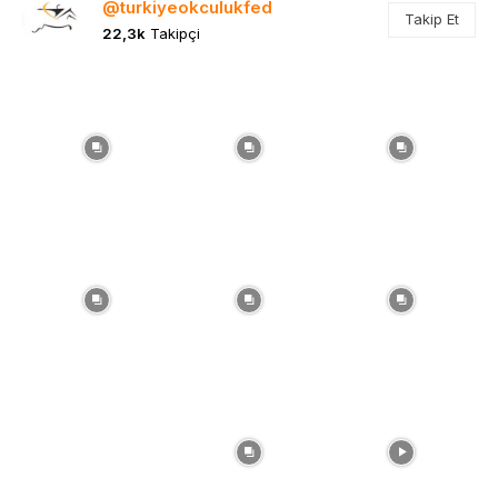
@turkiyeokculukfed
Takip Et
22,3k
Takipçi