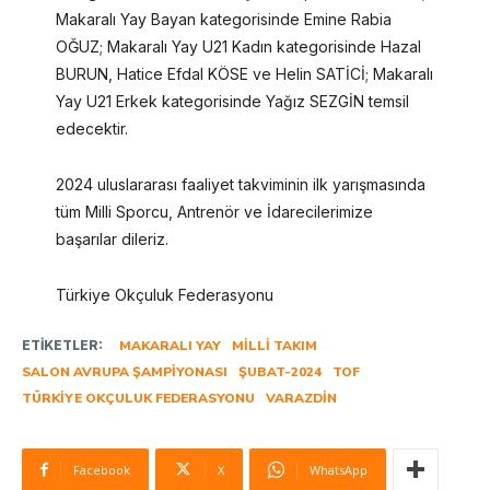
Makaralı Yay Bayan kategorisinde Emine Rabia
OĞUZ; Makaralı Yay U21 Kadın kategorisinde Hazal
BURUN, Hatice Efdal KÖSE ve Helin SATİCİ; Makaralı
Yay U21 Erkek kategorisinde Yağız SEZGİN temsil
edecektir.
2024 uluslararası faaliyet takviminin ilk yarışmasında
tüm Milli Sporcu, Antrenör ve İdarecilerimize
başarılar dileriz.
Türkiye Okçuluk Federasyonu
ETIKETLER:
MAKARALI YAY
MILLI TAKIM
SALON AVRUPA ŞAMPIYONASI
ŞUBAT-2024
TOF
TÜRKIYE OKÇULUK FEDERASYONU
VARAZDIN
Facebook
X
WhatsApp