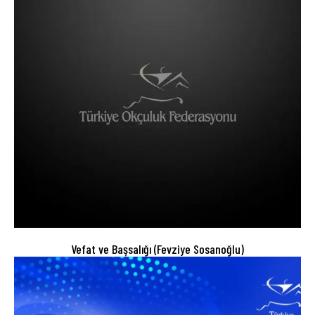
Vefat ve Başsalığı (Fevziye Sosanoğlu)