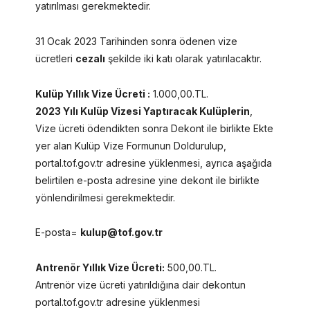
yatırılması gerekmektedir.
31 Ocak 2023 Tarihinden sonra ödenen vize
ücretleri
cezalı
şekilde iki katı olarak yatırılacaktır.
Kulüp Yıllık Vize Ücreti :
1.000,00.TL.
2023 Yılı Kulüp Vizesi Yaptıracak Kulüplerin
,
Vize ücreti ödendikten sonra Dekont ile birlikte Ekte
yer alan Kulüp Vize Formunun Doldurulup,
portal.tof.gov.tr adresine yüklenmesi, ayrıca aşağıda
belirtilen e-posta adresine yine dekont ile birlikte
yönlendirilmesi gerekmektedir.
E-posta=
kulup@tof.gov.tr
Antrenör Yıllık Vize Ücreti:
500,00.TL.
Antrenör vize ücreti yatırıldığına dair dekontun
portal.tof.gov.tr adresine yüklenmesi