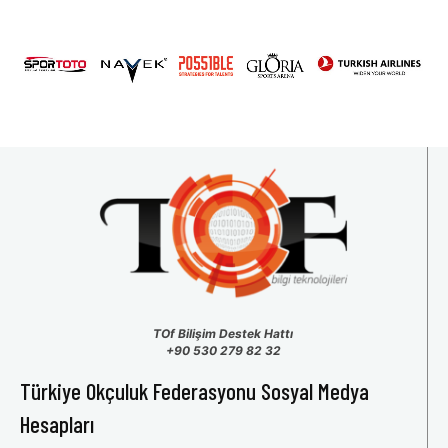
2026 U15 & U13 Açık Hava Türkiye Şampiyonası
31
1
2
3
4
5
6
TOf Bilişim Destek Hattı
+90 530 279 82 32
Türkiye Okçuluk Federasyonu Sosyal Medya
Hesapları