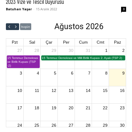
2023 Vize ve Tescil Duyurusu
Batuhan Yaşar
-
15 Aralık 2022
0
Ağustos 2026
bugün
Pzt
Sal
Çar
Per
Cum
Cmt
Paz
27
28
29
30
31
1
2
15 Temmuz Demokrasi
15 Temmuz Demokrasi ve Milli Birlik Kupası 2. Ayak (TSP 2)
ve Birlik Kupası (TSP
-2)
3
4
5
6
7
8
9
10
11
12
13
14
15
16
17
18
19
20
21
22
23
24
25
26
27
28
29
30