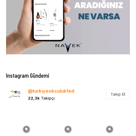
Instagram Gündemi
@turkiyeokculukfed
Takip Et
22,3k
Takipçi