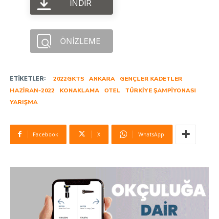
İNDIR
ÖNIZLEME
ETIKETLER:
2022GKTS
ANKARA
GENÇLER KADETLER
HAZIRAN-2022
KONAKLAMA
OTEL
TÜRKIYE ŞAMPIYONASI
YARIŞMA
Facebook
X
WhatsApp