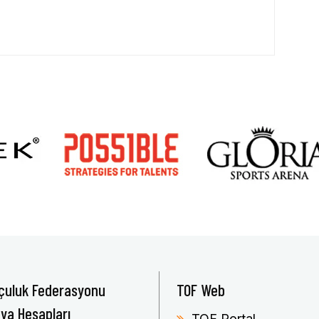
çuluk Federasyonu
TOF Web
ya Hesapları
TOF Portal