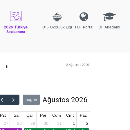
2026 Türkiye
U15 Okçuluk Ligi
TOF Portal
TOF Akademi
Sıralaması
8 Ağustos 2026
Ağustos 2026
bugün
Pzt
Sal
Çar
Per
Cum
Cmt
Paz
27
28
29
30
31
1
2