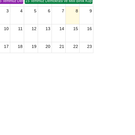
5 Temmuz Demokrasi ve Birlik Kupası (TSP -2)
15 Temmuz Demokrasi ve Milli Birlik Kupası 2. Ayak (TSP 2)
3
4
5
6
7
8
9
10
11
12
13
14
15
16
17
18
19
20
21
22
23
24
25
26
27
28
29
30
2026 U15 & U13 Açık Hava Türkiye Şampiyonası
31
1
2
3
4
5
6