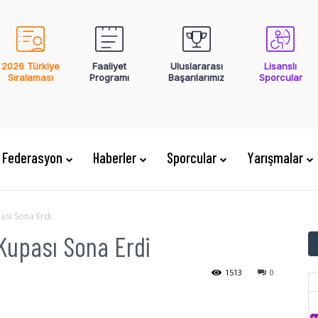
2026 Türkiye
Faaliyet
Uluslararası
Lisanslı
Sıralaması
Programı
Başarılarımız
Sporcular
Federasyon
Haberler
Sporcular
Yarışmalar
ası Sona Erdi
Kupası Sona Erdi
1513
0