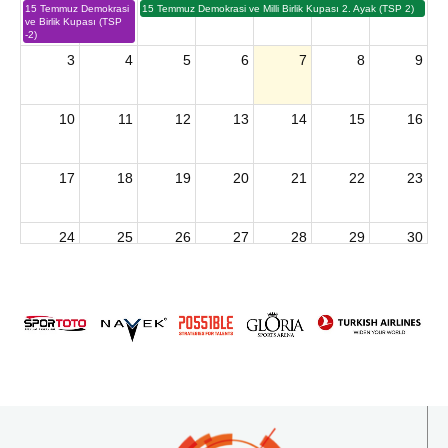
15 Temmuz Demokrasi
15 Temmuz Demokrasi ve Milli Birlik Kupası 2. Ayak (TSP 2)
ve Birlik Kupası (TSP
-2)
3
4
5
6
7
8
9
10
11
12
13
14
15
16
17
18
19
20
21
22
23
24
25
26
27
28
29
30
2026 U15 & U13 Açık Hava Türkiye Şampiyonası
31
1
2
3
4
5
6