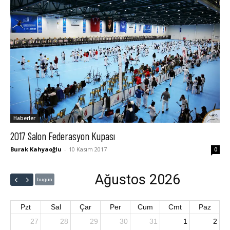
Haberler
2017 Salon Federasyon Kupası
Burak Kahyaoğlu
-
10 Kasım 2017
0
Ağustos 2026
bugün
Pzt
Sal
Çar
Per
Cum
Cmt
Paz
27
28
29
30
31
1
2