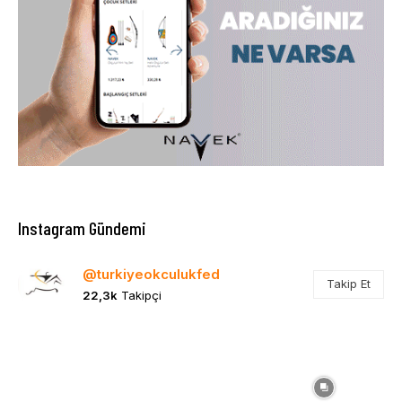
Instagram Gündemi
@turkiyeokculukfed
Takip Et
22,3k
Takipçi