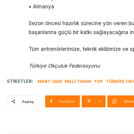
• Almanya
Sezon öncesi hazırlık sürecine yön veren bu
başarılarına güçlü bir katkı sağlayacağına i
Tüm antrenörlerimize, teknik ekibimize ve sp
Türkiye Okçuluk Federasyonu
ETIKETLER:
MART-2026
MILLI TAKIM
TOF
TÜRKIYE OK
Facebook
X
Whats
Paylaş