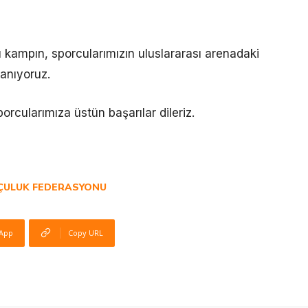
 kampın, sporcularımızın uluslararası arenadaki
nanıyoruz.
orcularımıza üstün başarılar dileriz.
ÇULUK FEDERASYONU
App
Copy URL