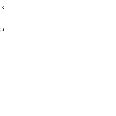
ik
uğu