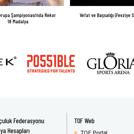
vrupa Şampiyonası’nda Rekor
Vefat ve Başsalığı (Fevziye 
18 Madalya
çuluk Federasyonu
TOF Web
ya Hesapları
TOF Portal