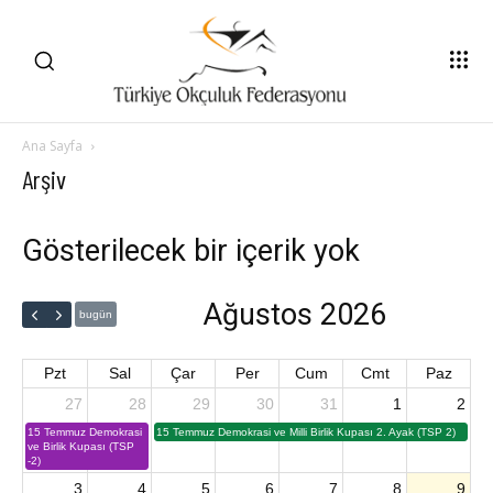
Ana Sayfa
Arşiv
Gösterilecek bir içerik yok
Ağustos 2026
bugün
Pzt
Sal
Çar
Per
Cum
Cmt
Paz
27
28
29
30
31
1
2
15 Temmuz Demokrasi
15 Temmuz Demokrasi ve Milli Birlik Kupası 2. Ayak (TSP 2)
ve Birlik Kupası (TSP
-2)
3
4
5
6
7
8
9