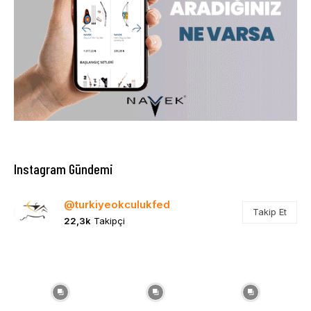
Instagram Gündemi
@turkiyeokculukfed
Takip Et
22,3k
Takipçi