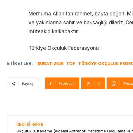
Merhuma Allah’tan rahmet, başta değerli Mi
ve yakınlarına sabır ve başsağlığı dileriz.
müteakip kalkacaktır.
Türkiye Okçuluk Federasyonu
ETIKETLER:
ŞUBAT-2026
TOF
TÜRKIYE OKÇULUK FEDE
Facebook
X
Whats
Paylaş
ÖNCEKI HABER
Okçuluk 3. Kademe (Kıdemli Antrenör) Yetiştirme Uygulama Ku