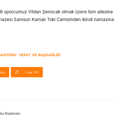
lli sporcumuz Vildan Şenocak olmak üzere tüm ailesine
 Cenazesi Samsun Kamalı Toki Camisinden ikindi namazına
RASYONU
VEFAT VE BAŞSAĞLIĞI
App
Copy URL
rsu Duyurusu