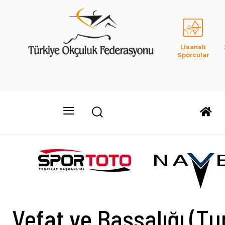
Lisanslı
Sporcular
Vefat ve Başsalığı (T