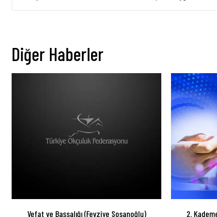
Diğer Haberler
Vefat ve Başsalığı (Fevziye Sosanoğlu)
2. Kademe