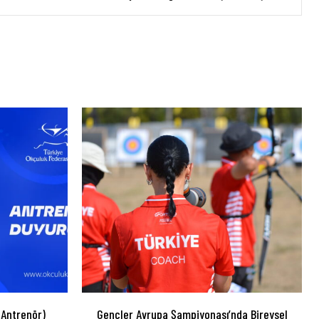
 Antrenör)
Gençler Avrupa Şampiyonası’nda Bireysel