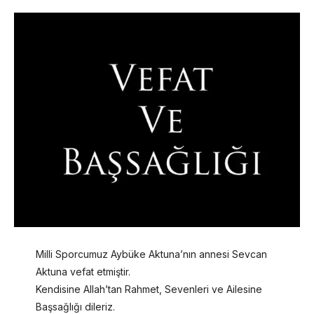
Milli Sporcumuz Aybüke Aktuna’nın annesi Sevcan
Aktuna vefat etmiştir.
Kendisine Allah’tan Rahmet, Sevenleri ve Ailesine
Başsağlığı dileriz.