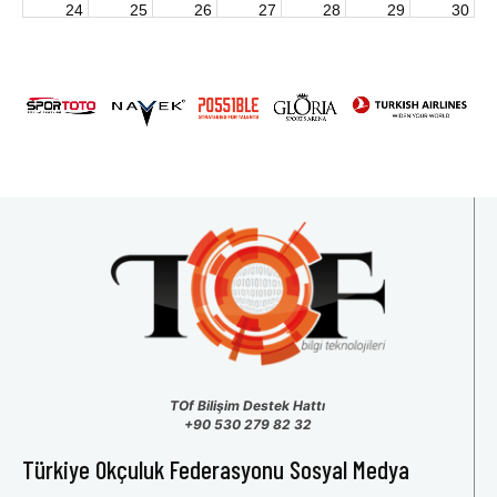
24
25
26
27
28
29
30
2026 U15 & U13 Açık Hava Türkiye Şampiyonası
31
1
2
3
4
5
6
TOf Bilişim Destek Hattı
+90 530 279 82 32
Türkiye Okçuluk Federasyonu Sosyal Medya