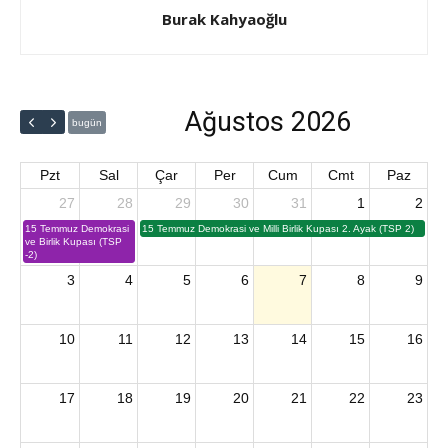
Burak Kahyaoğlu
Ağustos 2026
bugün
Pzt
Sal
Çar
Per
Cum
Cmt
Paz
27
28
29
30
31
1
2
15 Temmuz Demokrasi
15 Temmuz Demokrasi ve Milli Birlik Kupası 2. Ayak (TSP 2)
ve Birlik Kupası (TSP
-2)
3
4
5
6
7
8
9
10
11
12
13
14
15
16
17
18
19
20
21
22
23