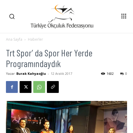
Ana Sayfa
Haberler
Trt Spor’ da Spor Her Yerde
Programındaydık
Yazar
Burak Kahyaoğlu
-
12 Aralık 2017
1602
0